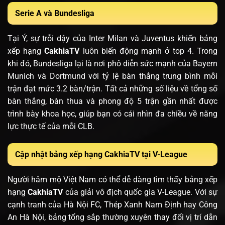
Serie A và Bundesliga
Tại Ý, sự trỗi dậy của Inter Milan và Juventus khiến bảng
xếp hạng
CakhiaTV
luôn biến động mạnh ở top 4. Trong
khi đó, Bundesliga lại là nơi phô diễn sức mạnh của Bayern
Munich và Dortmund với tỷ lệ bàn thắng trung bình mỗi
trận đạt mức 3.2 bàn/trận. Tất cả những số liệu về tổng số
bàn thắng, bàn thua và phong độ 5 trận gần nhất được
trình bày khoa học, giúp bạn có cái nhìn đa chiều về năng
lực thực tế của mỗi CLB.
Cập nhật bảng xếp hạng CakhiaTV tại V-League
Người hâm mộ Việt Nam có thể dễ dàng tìm thấy bảng xếp
hạng
CakhiaTV
của giải vô địch quốc gia V-League. Với sự
cạnh tranh của Hà Nội FC, Thép Xanh Nam Định hay Công
An Hà Nội, bảng tổng sắp thường xuyên thay đổi vị trí dẫn