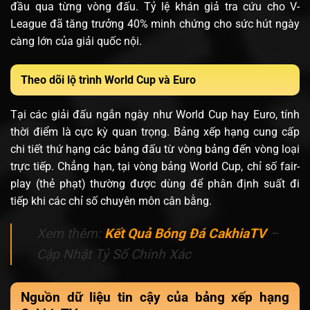
đầu qua từng vòng đấu. Tỷ lệ khán giả tra cứu cho V-
League đã tăng trưởng 40% minh chứng cho sức hút ngày
càng lớn của giải quốc nội.
Theo dõi lộ trình World Cup và Euro
Tại các giải đấu ngắn ngày như World Cup hay Euro, tính
thời điểm là cực kỳ quan trọng. Bảng xếp hạng cung cấp
chi tiết thứ hạng các bảng đấu từ vòng bảng đến vòng loại
trực tiếp. Chẳng hạn, tại vòng bảng World Cup, chỉ số fair-
play (thẻ phạt) thường được dùng để phân định suất đi
tiếp khi các chỉ số chuyên môn cân bằng.
Xem thêm:
Kết Quả Bóng Đá CakhiaTV
–
Cập Nhật Tỷ Số Chính Xác
Nguồn dữ liệu tin cậy của bảng xếp hạng