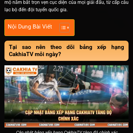
mộ nắm bắt trọn vẹn cục diện của mọi giải đấu, từ cấp câu
lạc bộ đến đội tuyển quốc gia.
Nội Dung Bài Viết
Tại sao nên theo dõi bảng xếp hạng
CakhiaTV mỗi ngày?
Cập nhật bảng xếp hạng CakhiaTV tăng độ chính xác